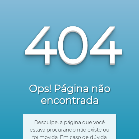
404
Ops! Página não
encontrada
Desculpe, a página que você
estava procurando não existe ou
foi movida. Em caso de dúvida