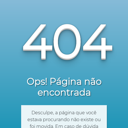
404
Ops! Página não
encontrada
Desculpe, a página que você
estava procurando não existe ou
foi movida. Em caso de dúvida