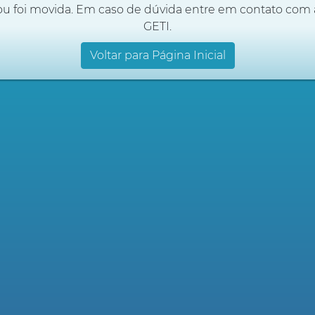
ou foi movida. Em caso de dúvida entre em contato com 
GETI.
Voltar para Página Inicial