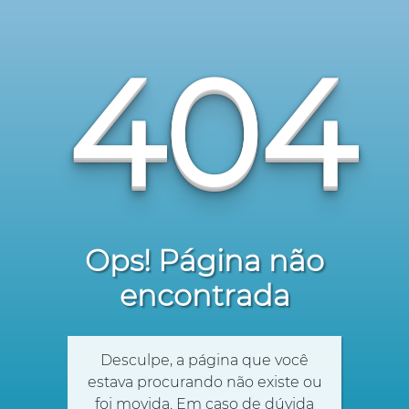
404
Ops! Página não
encontrada
Desculpe, a página que você
estava procurando não existe ou
foi movida. Em caso de dúvida