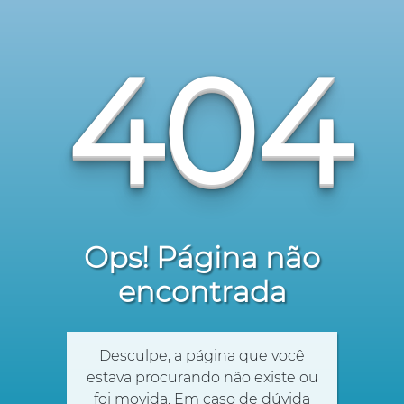
404
Ops! Página não
encontrada
Desculpe, a página que você
estava procurando não existe ou
foi movida. Em caso de dúvida