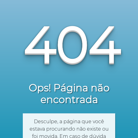
404
Ops! Página não
encontrada
Desculpe, a página que você
estava procurando não existe ou
foi movida. Em caso de dúvida