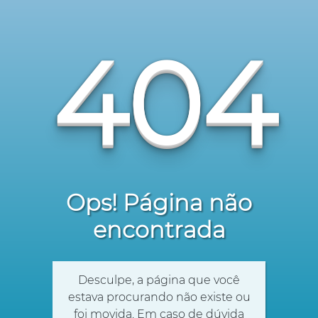
404
Ops! Página não
encontrada
Desculpe, a página que você
estava procurando não existe ou
foi movida. Em caso de dúvida