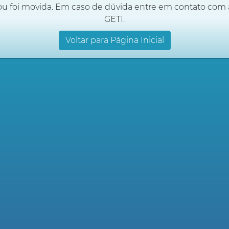
ou foi movida. Em caso de dúvida entre em contato com 
GETI.
Voltar para Página Inicial