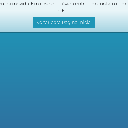
ou foi movida. Em caso de dúvida entre em contato com 
GETI.
Voltar para Página Inicial