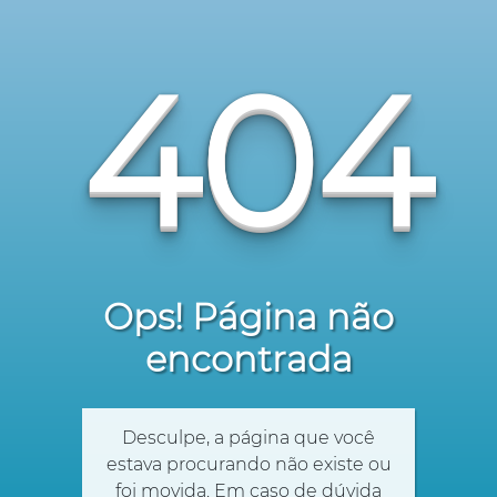
404
Ops! Página não
encontrada
Desculpe, a página que você
estava procurando não existe ou
foi movida. Em caso de dúvida