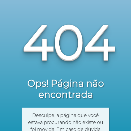
404
Ops! Página não
encontrada
Desculpe, a página que você
estava procurando não existe ou
foi movida. Em caso de dúvida