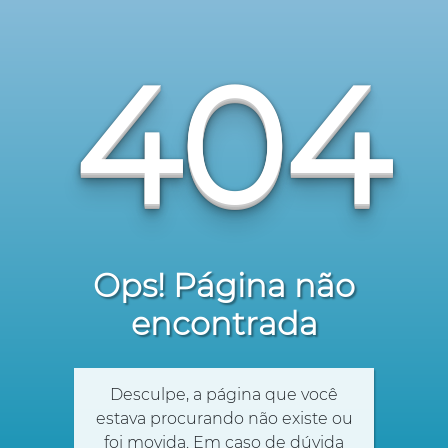
404
Ops! Página não
encontrada
Desculpe, a página que você
estava procurando não existe ou
foi movida. Em caso de dúvida