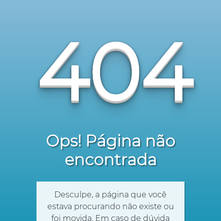
404
Ops! Página não
encontrada
Desculpe, a página que você
estava procurando não existe ou
foi movida. Em caso de dúvida