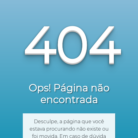
404
Ops! Página não
encontrada
Desculpe, a página que você
estava procurando não existe ou
foi movida. Em caso de dúvida