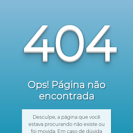
404
Ops! Página não
encontrada
Desculpe, a página que você
estava procurando não existe ou
foi movida. Em caso de dúvida