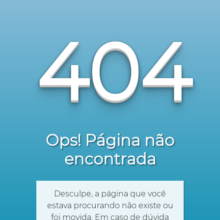
404
Ops! Página não
encontrada
Desculpe, a página que você
estava procurando não existe ou
foi movida. Em caso de dúvida