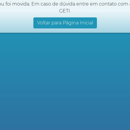
ou foi movida. Em caso de dúvida entre em contato com 
GETI.
Voltar para Página Inicial