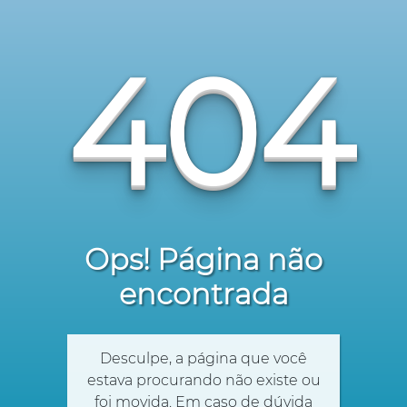
404
Ops! Página não
encontrada
Desculpe, a página que você
estava procurando não existe ou
foi movida. Em caso de dúvida