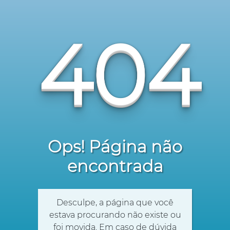
404
Ops! Página não
encontrada
Desculpe, a página que você
estava procurando não existe ou
foi movida. Em caso de dúvida