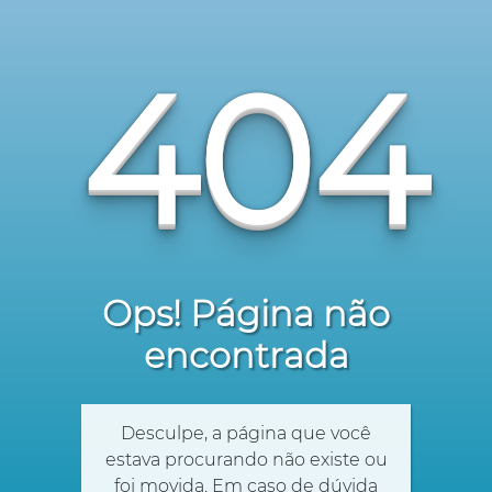
404
Ops! Página não
encontrada
Desculpe, a página que você
estava procurando não existe ou
foi movida. Em caso de dúvida