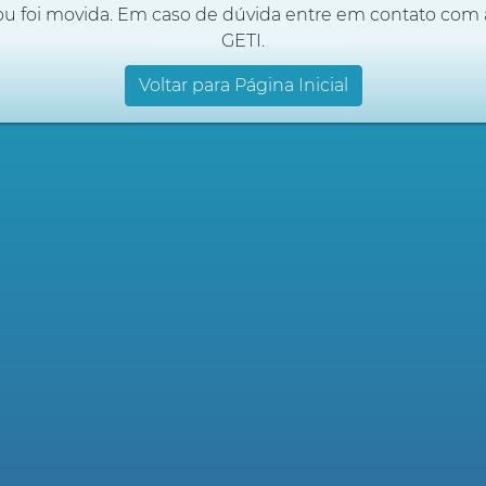
ou foi movida. Em caso de dúvida entre em contato com 
GETI.
Voltar para Página Inicial