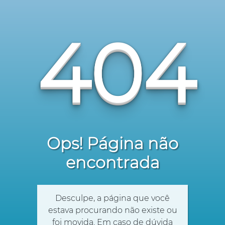
404
Ops! Página não
encontrada
Desculpe, a página que você
estava procurando não existe ou
foi movida. Em caso de dúvida