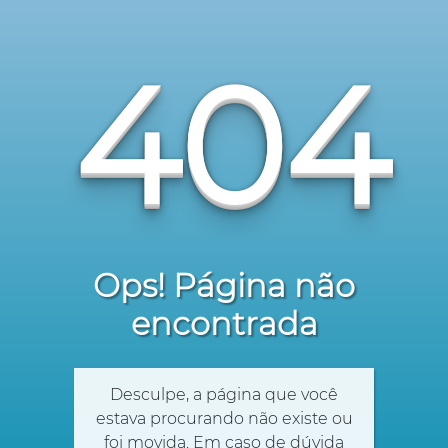
404
Ops! Página não
encontrada
Desculpe, a página que você
estava procurando não existe ou
foi movida. Em caso de dúvida