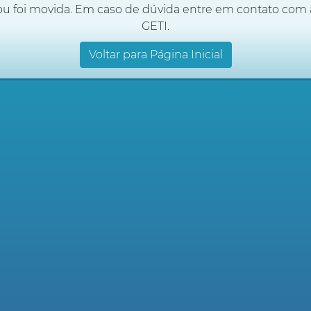
ou foi movida. Em caso de dúvida entre em contato com 
GETI.
Voltar para Página Inicial