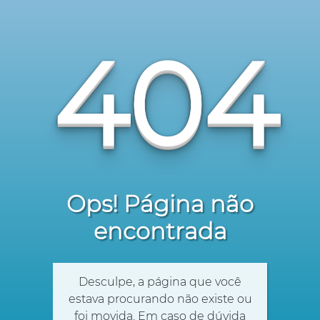
404
Ops! Página não
encontrada
Desculpe, a página que você
estava procurando não existe ou
foi movida. Em caso de dúvida