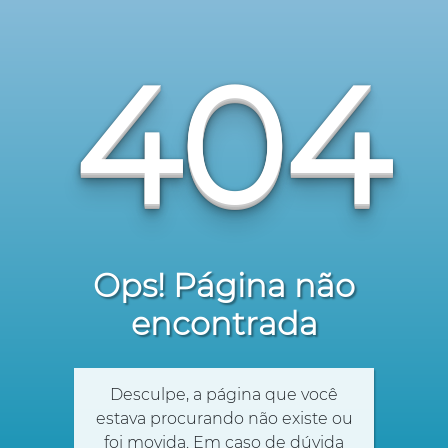
404
Ops! Página não
encontrada
Desculpe, a página que você
estava procurando não existe ou
foi movida. Em caso de dúvida