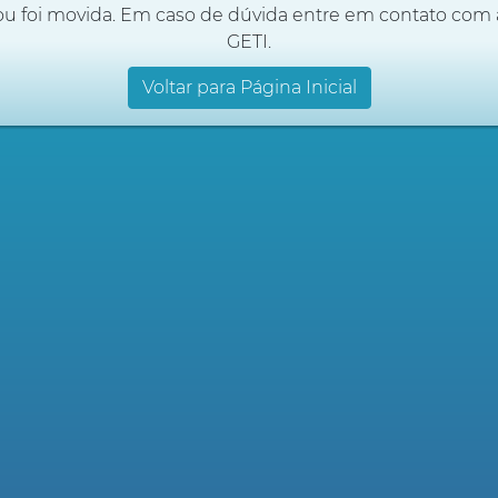
ou foi movida. Em caso de dúvida entre em contato com 
GETI.
Voltar para Página Inicial