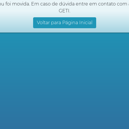
ou foi movida. Em caso de dúvida entre em contato com 
GETI.
Voltar para Página Inicial