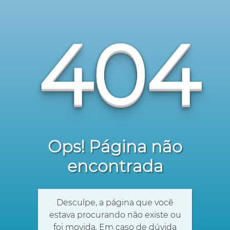
404
Ops! Página não
encontrada
Desculpe, a página que você
estava procurando não existe ou
foi movida. Em caso de dúvida