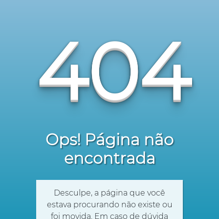
404
Ops! Página não
encontrada
Desculpe, a página que você
estava procurando não existe ou
foi movida. Em caso de dúvida