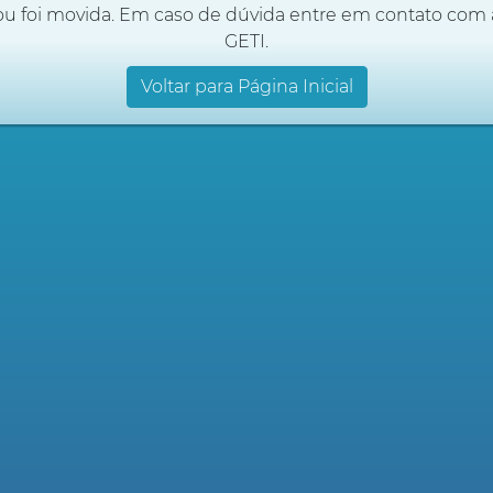
ou foi movida. Em caso de dúvida entre em contato com 
GETI.
Voltar para Página Inicial