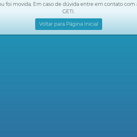
ou foi movida. Em caso de dúvida entre em contato com 
GETI.
Voltar para Página Inicial