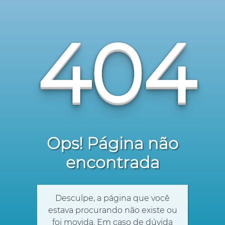
404
Ops! Página não
encontrada
Desculpe, a página que você
estava procurando não existe ou
foi movida. Em caso de dúvida