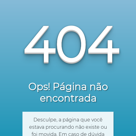
404
Ops! Página não
encontrada
Desculpe, a página que você
estava procurando não existe ou
foi movida. Em caso de dúvida