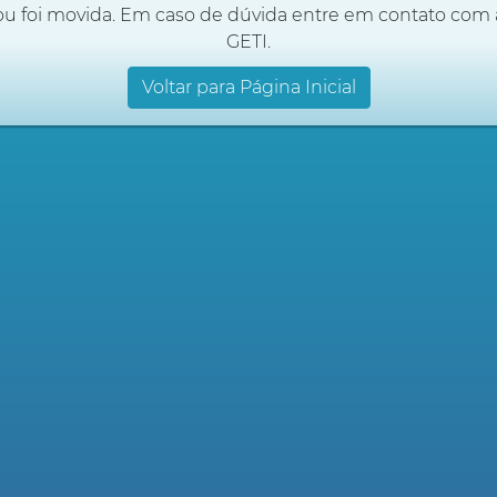
ou foi movida. Em caso de dúvida entre em contato com 
GETI.
Voltar para Página Inicial