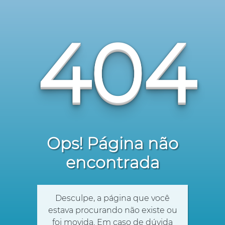
404
Ops! Página não
encontrada
Desculpe, a página que você
estava procurando não existe ou
foi movida. Em caso de dúvida