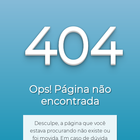
404
Ops! Página não
encontrada
Desculpe, a página que você
estava procurando não existe ou
foi movida. Em caso de dúvida