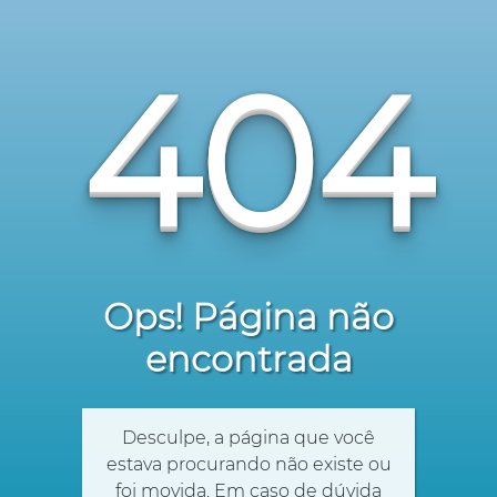
404
Ops! Página não
encontrada
Desculpe, a página que você
estava procurando não existe ou
foi movida. Em caso de dúvida