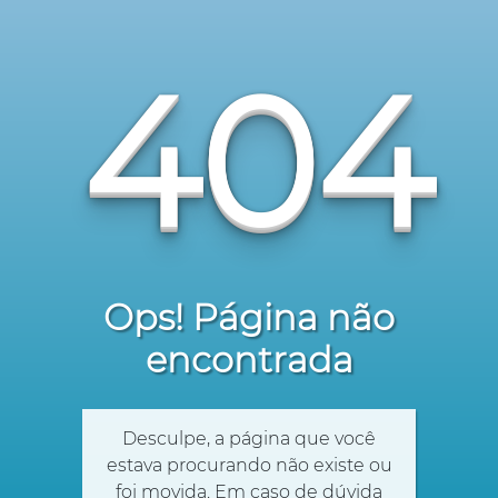
404
Ops! Página não
encontrada
Desculpe, a página que você
estava procurando não existe ou
foi movida. Em caso de dúvida