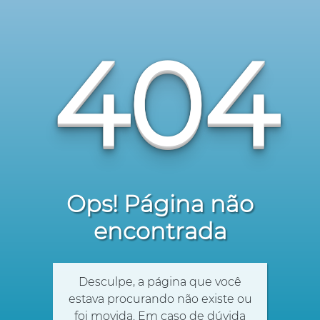
404
Ops! Página não
encontrada
Desculpe, a página que você
estava procurando não existe ou
foi movida. Em caso de dúvida