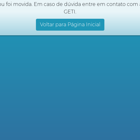
ou foi movida. Em caso de dúvida entre em contato com 
GETI.
Voltar para Página Inicial