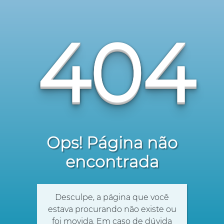
404
Ops! Página não
encontrada
Desculpe, a página que você
estava procurando não existe ou
foi movida. Em caso de dúvida