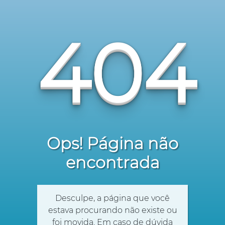
404
Ops! Página não
encontrada
Desculpe, a página que você
estava procurando não existe ou
foi movida. Em caso de dúvida