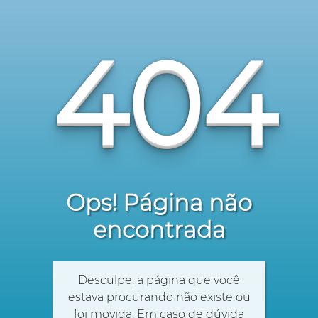
404
Ops! Página não
encontrada
Desculpe, a página que você
estava procurando não existe ou
foi movida. Em caso de dúvida