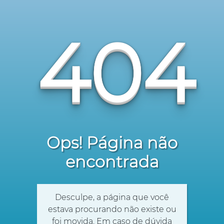
404
Ops! Página não
encontrada
Desculpe, a página que você
estava procurando não existe ou
foi movida. Em caso de dúvida