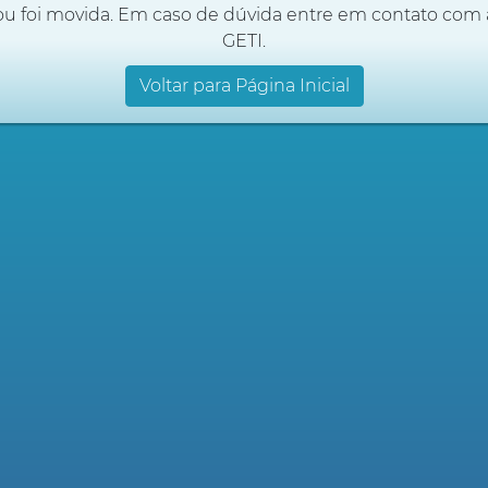
ou foi movida. Em caso de dúvida entre em contato com 
GETI.
Voltar para Página Inicial