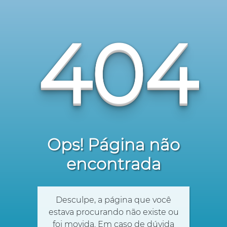
404
Ops! Página não
encontrada
Desculpe, a página que você
estava procurando não existe ou
foi movida. Em caso de dúvida