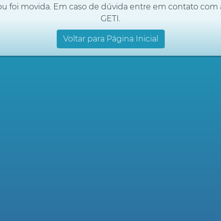
ou foi movida. Em caso de dúvida entre em contato com 
GETI.
Voltar para Página Inicial