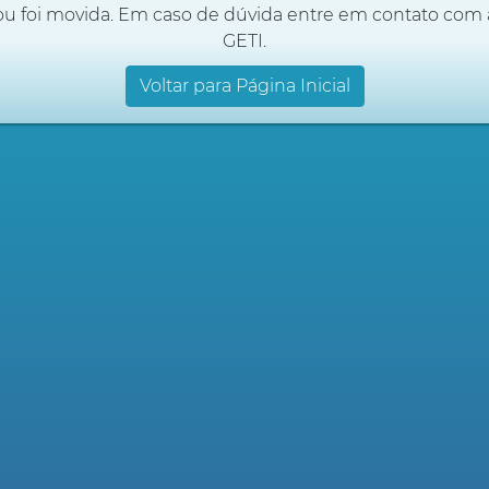
ou foi movida. Em caso de dúvida entre em contato com 
GETI.
Voltar para Página Inicial