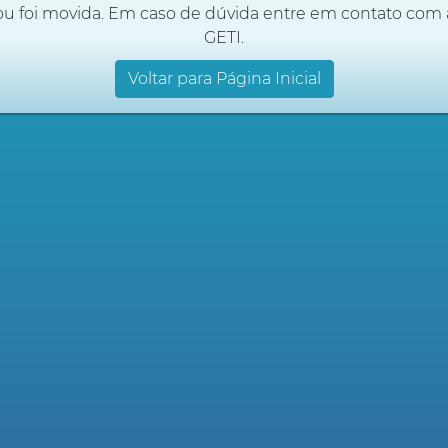
ou foi movida. Em caso de dúvida entre em contato com 
GETI.
Voltar para Página Inicial